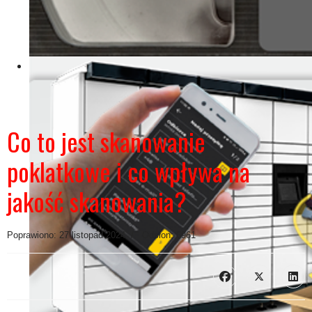
Co to jest skanowanie
poklatkowe i co wpływa na
jakość skanowania?
Poprawiono: 27 listopad 2024
Odsłon: 6961