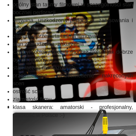
ogólny stan taśmy filmowej w szczególności stan
bocznej perforacji
zerwana, uszkodzona perforacja, zarysowania i
rysy na filmie
zerwana, przedarta taśma filmowa
stan zabrudzenia, zakurzenia
czy był robiony ręczny montaż filmu i jak dobrze
był on robiony
stan łączeń montażowych
prześwietlenie, niedoświetlenie nakręconych
scen
ostrość scen
ziarnistość filmu
klasa skanera: amatorski - profesjonalny,
rzadkość w Polsce :-)