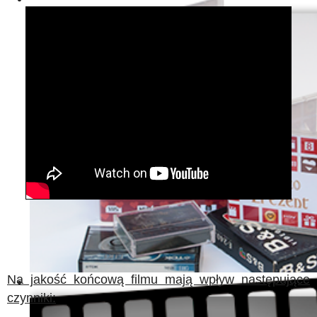
Na jakość końcową filmu mają wpływ następujące
czynniki: