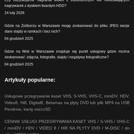
Czy odzyskujecie nagrania wideo z uszkodzonych lub niedziałających
nagrywarek z dyskiem twardym HDD?
24 luty 2026
Gdzie na Żoliborzu w Warszawie mogę zeskanować do pliku JPEG swoje
stare slajdy w ramkach i bez nich?
04 grudzień 2025
Gdzie na Woli w Warszawie znajduje się punkt usługowy gdzie można
zeskanować: zdjęcia, fotografie, slajdy i negatywy fotograficzne?
04 grudzień 2025
Artykuły popularne:
Usługowe przegrywanie kaset VHS, S-VHS, VHS-C, miniDV, HDV,
Video8, Hi8, Digital8, Betamax na płyty DVD lub plik MP4 na USB
Pendrive, kartę microSD
CENNIK USŁUGI PRZEGRYWANIA KASET VHS / S-VHS / VHS-C
/ miniDV / HDV / VIDEO 8 / HI8 NA PŁYTY DVD / M-DISC / do