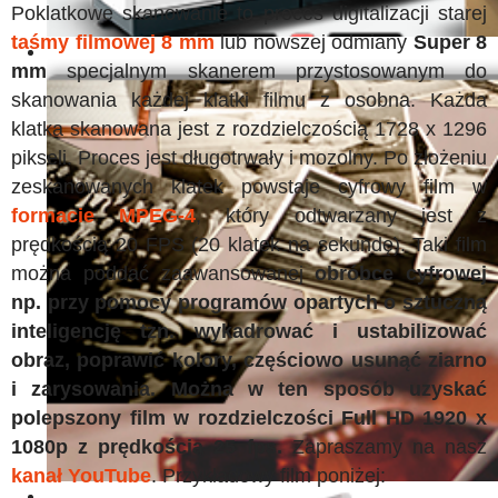
Poklatkowe skanowanie to proces digitalizacji starej
taśmy filmowej 8 mm
lub nowszej odmiany
Super 8
mm
specjalnym skanerem przystosowanym do
skanowania każdej klatki filmu z osobna. Każda
klatka skanowana jest z rozdzielczością 1728 x 1296
pikseli. Proces jest długotrwały i mozolny. Po złożeniu
zeskanowanych klatek powstaje cyfrowy film w
formacie MPEG-4
, który odtwarzany jest z
prędkością 20 FPS (20 klatek na sekundę). Taki film
można poddać zaawansowanej
obróbce cyfrowej
np. przy pomocy programów opartych o sztuczną
inteligencję tzn. wykadrować i ustabilizować
obraz, poprawić kolory, częściowo usunąć ziarno
i zarysowania. Można w ten sposób uzyskać
polepszony film w rozdzielczości Full HD 1920 x
1080p z prędkością 25 fps.
Zapraszamy na nasz
kanał YouTube
. Przykładowy film poniżej: