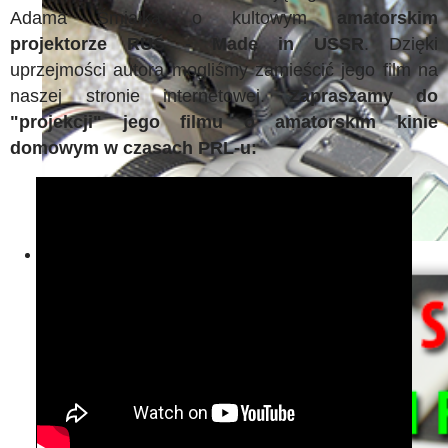
Adama Śmiałka o kultowym
amatorskim
projektorze RUŚ - Made in USSR
. Dzięki
uprzejmości autora mogliśmy zamieścić jego film na
naszej stronie internetowej.
Zapraszamy do
"projekcji" jego filmu o amatorskim kinie
domowym w czasach PRL-u: