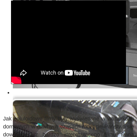
Jak celuloidowe filmy były wyświetlane w warunkach
domowych w dawnych czasach możecie Państwo się
dowiedzieć z bardzo interesującego filmu Pana